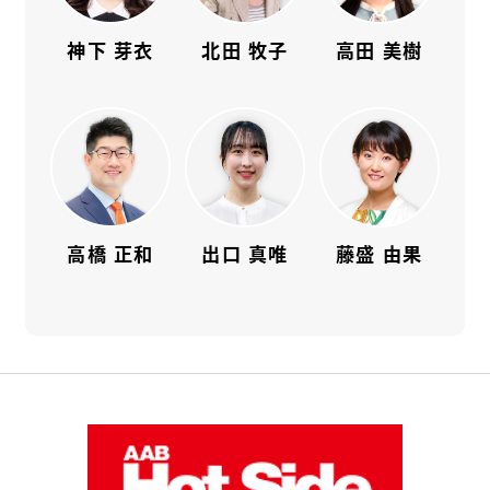
神下 芽衣
北田 牧子
高田 美樹
高橋 正和
出口 真唯
藤盛 由果