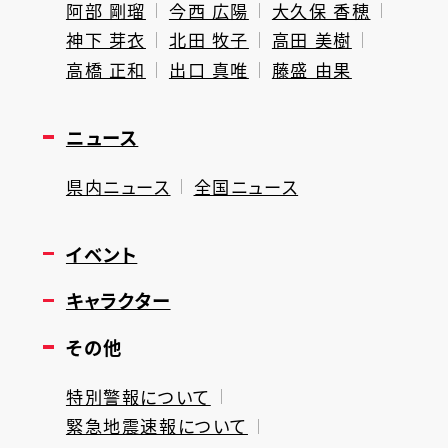
阿部 剛瑠
今西 広陽
大久保 香穂
神下 芽衣
北田 牧子
高田 美樹
高橋 正和
出口 真唯
藤盛 由果
ニュース
県内ニュース
全国ニュース
イベント
キャラクター
その他
特別警報について
緊急地震速報について