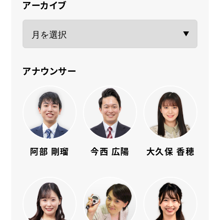
アーカイブ
アナウンサー
阿部 剛瑠
今西 広陽
大久保 香穂