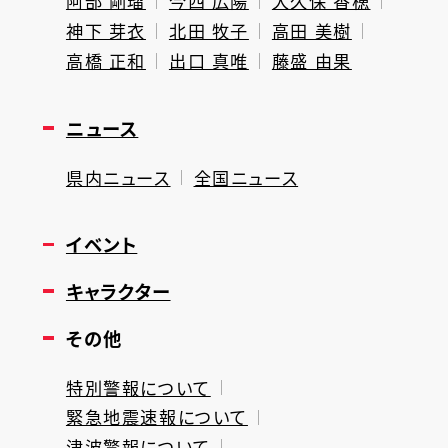
阿部 剛瑠
今西 広陽
大久保 香穂
神下 芽衣
北田 牧子
高田 美樹
高橋 正和
出口 真唯
藤盛 由果
ニュース
県内ニュース
全国ニュース
イベント
キャラクター
その他
特別警報について
緊急地震速報について
津波警報について