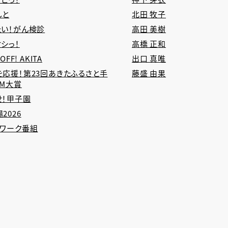
しと
北田 牧子
たい！がん検診
高田 美樹
シっ！
高橋 正和
 OFF! AKITA
出口 真唯
を応援！第23回あきたふるさと手
藤盛 由果
CM大賞
せ！甲子園
2026
トワーク番組