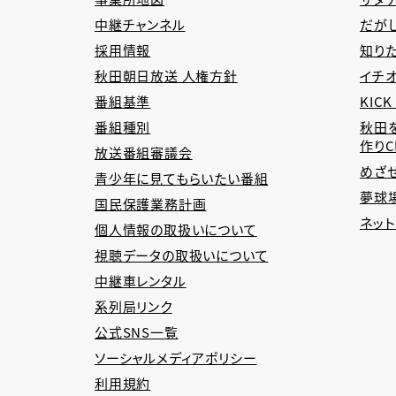
中継チャンネル
だが
採用情報
知り
秋田朝日放送 人権方針
イチオ
番組基準
KICK
番組種別
秋田
作り
放送番組審議会
めざ
青少年に見てもらいたい番組
夢球場
国民保護業務計画
ネッ
個人情報の取扱いについて
視聴データの取扱いについて
中継車レンタル
系列局リンク
公式SNS一覧
ソーシャルメディアポリシー
利用規約