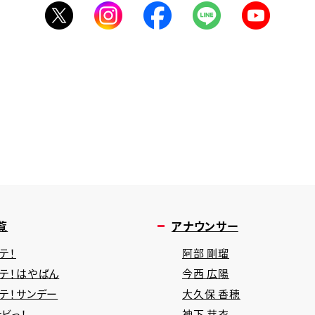
覧
アナウンサー
テ！
阿部 剛瑠
タテ！はやばん
今西 広陽
タテ！サンデー
大久保 香穂
ビっ！
神下 芽衣