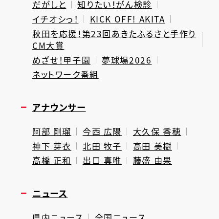
だがしと
知りたい！がん検診
イチオシっ！
KICK OFF! AKITA
秋田を応援！第23回あきたふるさと手作り
CM大賞
めざせ！甲子園
夢球場2026
ネットワーク番組
アナウンサー
阿部 剛瑠
今西 広陽
大久保 香穂
神下 芽衣
北田 牧子
高田 美樹
高橋 正和
出口 真唯
藤盛 由果
ニュース
県内ニュース
全国ニュース