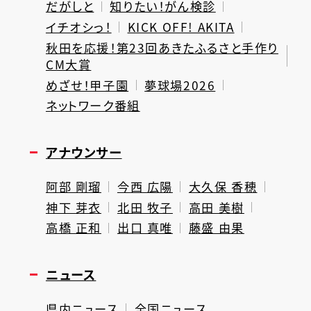
だがしと
知りたい！がん検診
イチオシっ！
KICK OFF! AKITA
秋田を応援！第23回あきたふるさと手作り
CM大賞
めざせ！甲子園
夢球場2026
ネットワーク番組
アナウンサー
阿部 剛瑠
今西 広陽
大久保 香穂
神下 芽衣
北田 牧子
高田 美樹
高橋 正和
出口 真唯
藤盛 由果
ニュース
県内ニュース
全国ニュース