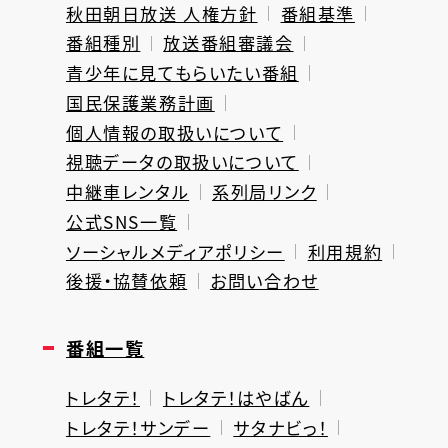
秋田朝日放送 人権方針
番組基準
番組種別
放送番組審議会
青少年に見てもらいたい番組
国民保護業務計画
個人情報の取扱いについて
視聴データの取扱いについて
中継車レンタル
系列局リンク
公式SNS一覧
ソーシャルメディアポリシー
利用規約
後援・協賛依頼
お問い合わせ
番組一覧
トレタテ！
トレタテ！はやばん
トレタテ！サンデー
サタナビっ！