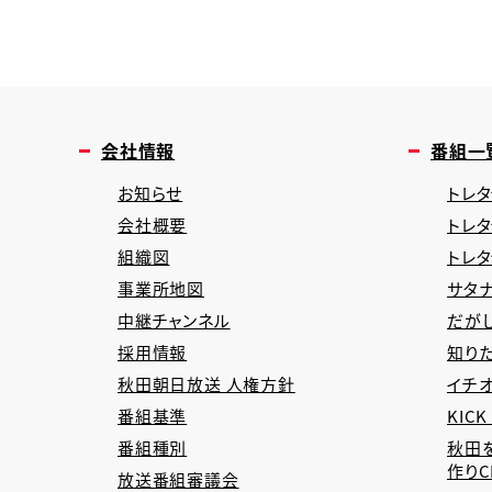
会社情報
番組一
お知らせ
トレタ
会社概要
トレ
組織図
トレ
事業所地図
サタナ
中継チャンネル
だが
採用情報
知り
秋田朝日放送 人権方針
イチオ
番組基準
KICK
番組種別
秋田
作り
放送番組審議会