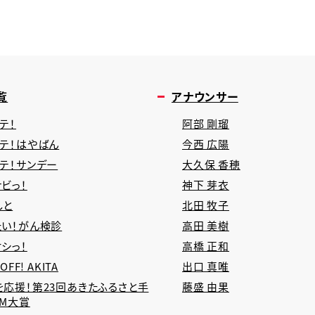
覧
アナウンサー
テ！
阿部 剛瑠
タテ！はやばん
今西 広陽
タテ！サンデー
大久保 香穂
ビっ！
神下 芽衣
しと
北田 牧子
たい！がん検診
高田 美樹
シっ！
高橋 正和
 OFF! AKITA
出口 真唯
を応援！第23回あきたふるさと手
藤盛 由果
CM大賞