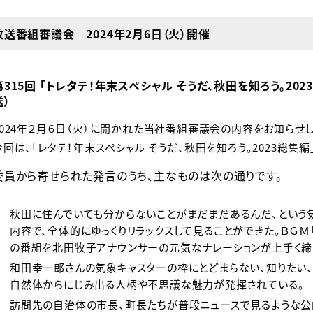
放送番組審議会 2024年2月6日（火）開催
第315回 「トレタテ！年末スペシャル そうだ、秋田を知ろう。2023総
送）
2024年２月６日（火）に開かれた当社番組審議会の内容をお知らせし
今回は、「レタテ！年末スペシャル そうだ、秋田を知ろう。2023総集
委員から寄せられた発言のうち、主なものは次の通りです。
秋田に住んでいても分からないことがまだまだあるんだ、という
内容で、全体的にゆっくりリラックスして見ることができた。ＢＧＭ
の番組を北田牧子アナウンサーの元気なナレーションが上手く締
和田幸一郎さんの気象キャスターの枠にとどまらない、知りたい、
自然体からにじみ出る人柄や不思議な魅力が発揮されている。
訪問先の自治体の市長、町長たちが普段ニュースで見るような公