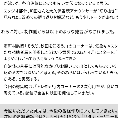
が沸いた。各自治体にとっても良い宣伝になっていると思う。
スタジオ部分、和田さんと大久保香穂アナウンサーが“切り抜き
見られた。改めての振り返りや解説など、もう少しトークがあれば
これらに対し、制作側からは以下のような発言がなされました。
市町村訪問「そうだ、秋田を知ろう。」のコーナーは、気象キャス
たな視聴者層を開拓しようという意図で2022年４月にスタート。
ようやくわかってもらえるようになってきた
自治体の首長には可能なかぎりお願いして出演してもらっている
込めるのではないかと考える。そのねらいは、伝わっていると思
かある、と実感する。
今回の総集編は、「トレタテ！」内コーナーの２次利用だが、良い
考えている。配信で全国に秋田を発信していきたい。
今回いただいた意見は、今後の番組作りにいかしていきたい
次回の番組審議会は3月5日（火）15：30、「サタナビっ！ゴー