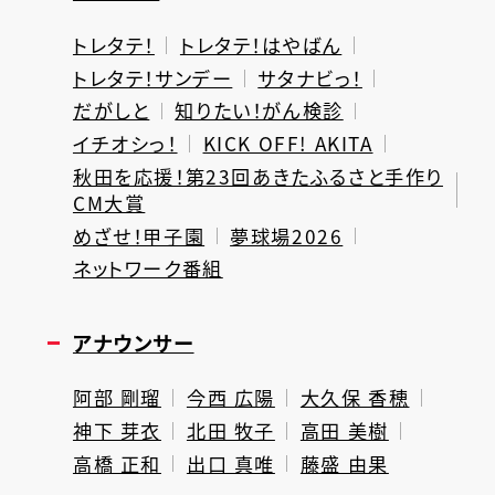
トレタテ！
トレタテ！はやばん
トレタテ！サンデー
サタナビっ！
だがしと
知りたい！がん検診
イチオシっ！
KICK OFF! AKITA
秋田を応援！第23回あきたふるさと手作り
CM大賞
めざせ！甲子園
夢球場2026
ネットワーク番組
アナウンサー
阿部 剛瑠
今西 広陽
大久保 香穂
神下 芽衣
北田 牧子
高田 美樹
高橋 正和
出口 真唯
藤盛 由果