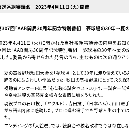
放送番組審議会 2023年4月11日（火）開催
第307回「AAB開局30周年記念特別番組 夢球場の30年～夏
2023年4月11日（火）に開かれた当社番組審議会の内容をお知
今回は「AAB開局30周年記念特別番組 夢球場の30年～夏
ました。委員から寄せられた発言のうち、主なものは次の通りです
夏の高校野球秋田大会を「夢球場」として30年に渡り伝えている
飾るのにふさわしい作品だった。秋田の高校野通にとって永久保
視聴者アンケート結果「心に残る試合ベスト10」は、一試合一試
や高校球児の喜怒哀楽様々な表情に胸をうたれた。
現役プロの石川投手（ヤクルト）、吉田投手（日本ハム）、山口選
がら語る内容に感動した。プロに進む選手でも野球人生の中で
た。
エンディングの「大絵巻」では、統廃合や校名改称で今は存在し