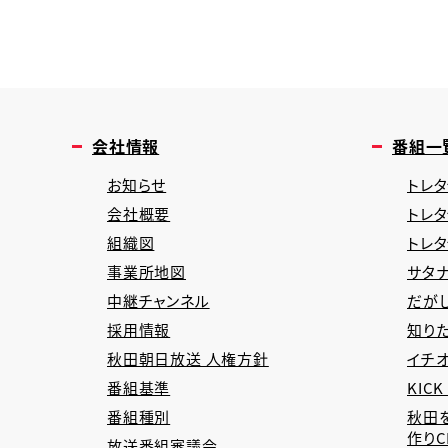
会社情報
番組一
お知らせ
トレタ
会社概要
トレ
組織図
トレ
事業所地図
サタナ
中継チャンネル
だが
採用情報
知り
秋田朝日放送 人権方針
イチオ
番組基準
KICK
番組種別
秋田
作り
放送番組審議会