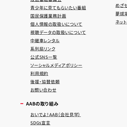
めざ
青少年に見てもらいたい番組
夢球場
国民保護業務計画
ネッ
個人情報の取扱いについて
視聴データの取扱いについて
中継車レンタル
系列局リンク
公式SNS一覧
ソーシャルメディアポリシー
利用規約
後援・協賛依頼
お問い合わせ
AABの取り組み
おいでよ！AAB（会社見学）
SDGs宣言