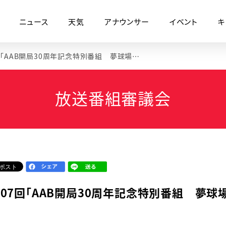
ニュース
天気
アナウンサー
イベント
キ
第307回「AAB開局30周年記念特別番組 夢球場の30年～夏の記憶～」
放送番組審議会
307回「AAB開局30周年記念特別番組 夢球