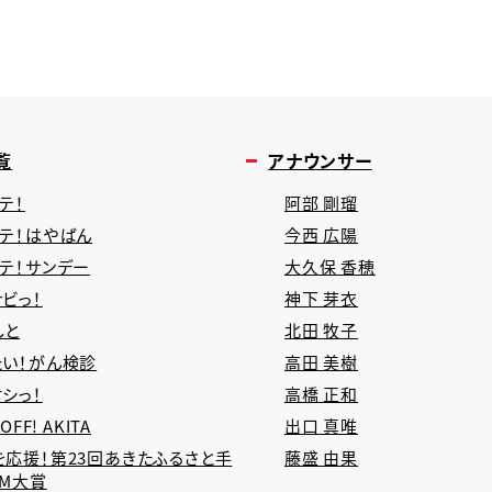
覧
アナウンサー
テ！
阿部 剛瑠
タテ！はやばん
今西 広陽
タテ！サンデー
大久保 香穂
ビっ！
神下 芽衣
しと
北田 牧子
たい！がん検診
高田 美樹
シっ！
高橋 正和
 OFF! AKITA
出口 真唯
を応援！第23回あきたふるさと手
藤盛 由果
CM大賞