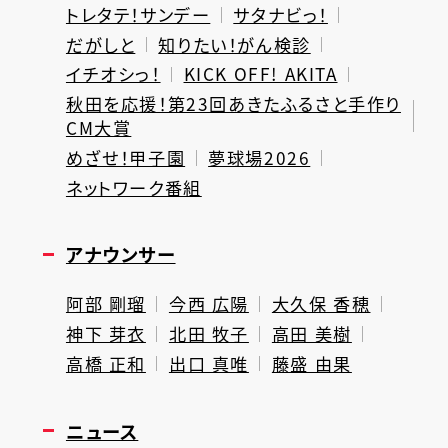
トレタテ！サンデー
サタナビっ！
だがしと
知りたい！がん検診
イチオシっ！
KICK OFF! AKITA
秋田を応援！第23回あきたふるさと手作り
CM大賞
めざせ！甲子園
夢球場2026
ネットワーク番組
アナウンサー
阿部 剛瑠
今西 広陽
大久保 香穂
神下 芽衣
北田 牧子
高田 美樹
高橋 正和
出口 真唯
藤盛 由果
ニュース