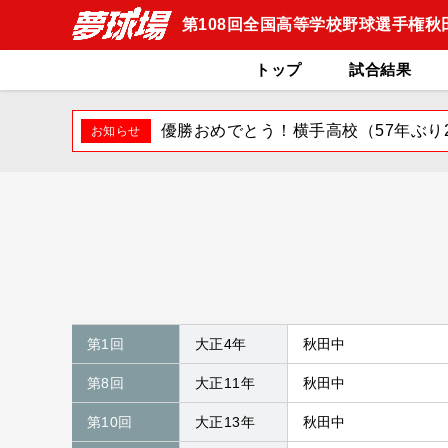
第108回全国高等学校野球選手権秋
トップ
試合
結果
優勝おめでとう！横手高校（57年ぶり
第1回
大正4年
秋田中
第8回
大正11年
秋田中
第10回
大正13年
秋田中