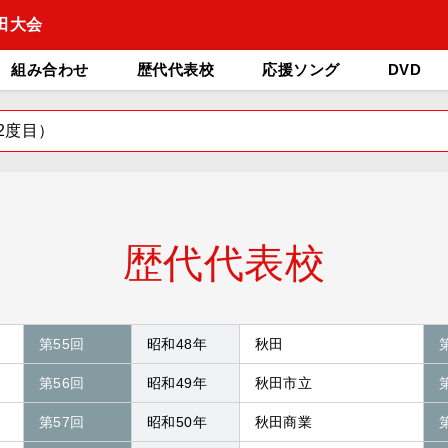
田大会
組み合わせ
歴代代表校
応援ソング
DVD
2度目）
歴代代表校
第55回
昭和48年
秋田
第56回
昭和49年
秋田市立
第57回
昭和50年
秋田商業