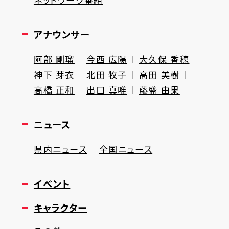
アナウンサー
阿部 剛瑠
今西 広陽
大久保 香穂
神下 芽衣
北田 牧子
高田 美樹
高橋 正和
出口 真唯
藤盛 由果
ニュース
県内ニュース
全国ニュース
イベント
キャラクター