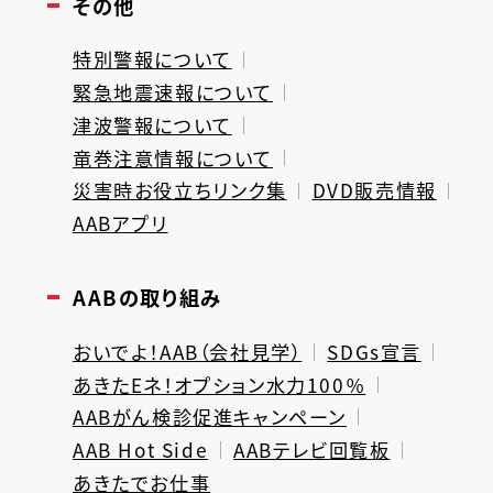
その他
特別警報について
緊急地震速報について
津波警報について
竜巻注意情報について
災害時お役立ちリンク集
DVD販売情報
AABアプリ
AABの取り組み
おいでよ！AAB（会社見学）
SDGs宣言
あきたEネ！オプション水力100％
AABがん検診促進キャンペーン
AAB Hot Side
AABテレビ回覧板
あきたでお仕事