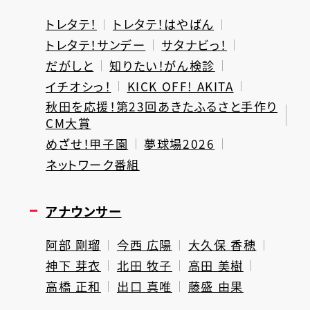
トレタテ！
トレタテ！はやばん
トレタテ！サンデー
サタナビっ！
だがしと
知りたい！がん検診
イチオシっ！
KICK OFF! AKITA
秋田を応援！第23回あきたふるさと手作り
CM大賞
めざせ！甲子園
夢球場2026
ネットワーク番組
アナウンサー
阿部 剛瑠
今西 広陽
大久保 香穂
神下 芽衣
北田 牧子
高田 美樹
高橋 正和
出口 真唯
藤盛 由果