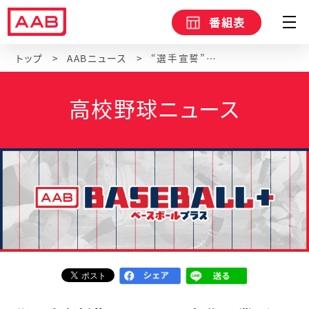
番組表
トップ
AABニュース
“選手宣誓”に込める 大曲工業・伊藤キャプテン「どうしても伝えたい」思い 【夢球場２０２６】
高校野球ニュース