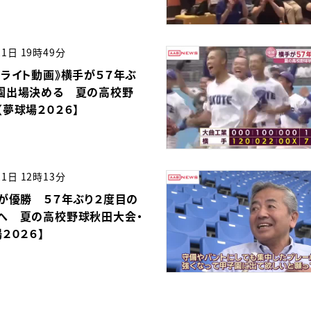
21日 19時49分
イライト動画》横手が５７年ぶ
園出場決める 夏の高校野
夢球場２０２６】
21日 12時13分
手が優勝 ５７年ぶり２度目の
へ 夏の高校野球秋田大会・
２０２６】