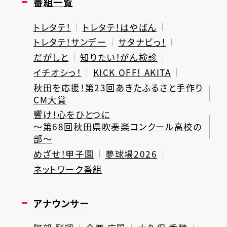
番組一覧
トレタテ！
トレタテ！はやばん
トレタテ！サンデー
サタナビっ！
だがしと
知りたい！がん検診
イチオシっ！
KICK OFF! AKITA
秋田を応援！第23回あきたふるさと手作り
CM大賞
響け！心をひとつに
～第68回秋田県吹奏楽コンクール高校の
部～
めざせ！甲子園
夢球場2026
ネットワーク番組
アナウンサー