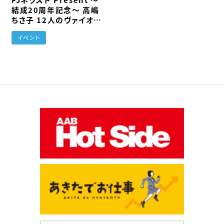
結成20周年記念〜 高嶋
ちさ子 12人のヴァイオリ
ニスト コンサートツアー
イベント
2026〜 2027