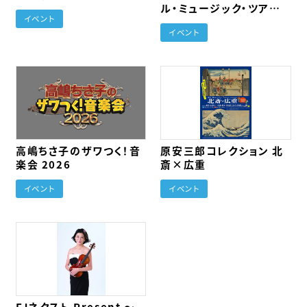
ル・ミュージック・ツアー
イベント
～ 2026
イベント
高嶋ちさ子のザワつく！音
原安三郎コレクション 北
楽会 2026
斎×広重
イベント
イベント
FJネクスト Present 〜