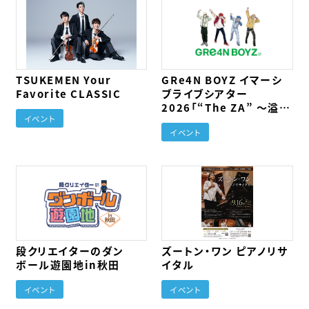
TSUKEMEN Your
GRe4N BOYZ イマーシ
Favorite CLASSIC
ブライブシアター
2026「“The ZA” 〜溢れ
イベント
る想いが止まらない〜」秋
イベント
田公演
段クリエイターのダン
ズートン・ワン ピアノリサ
ボール遊園地in秋田
イタル
イベント
イベント