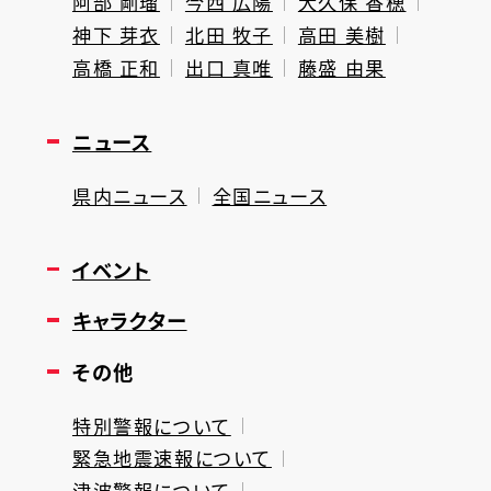
阿部 剛瑠
今西 広陽
大久保 香穂
神下 芽衣
北田 牧子
高田 美樹
高橋 正和
出口 真唯
藤盛 由果
ニュース
県内ニュース
全国ニュース
イベント
キャラクター
その他
特別警報について
緊急地震速報について
津波警報について